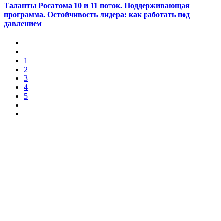
Таланты Росатома 10 и 11 поток. Поддерживающая
программа. Остойчивость лидера: как работать под
давлением
1
2
3
4
5