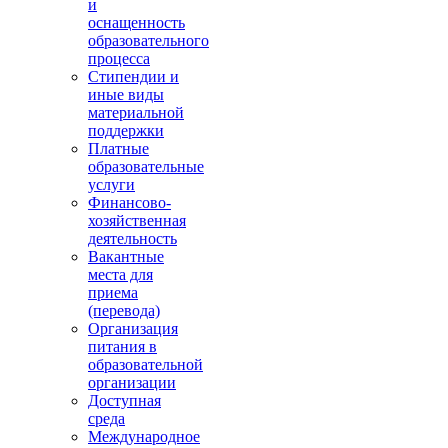
и
оснащенность
образовательного
процесса
Стипендии и
иные виды
материальной
поддержки
Платные
образовательные
услуги
Финансово-
хозяйственная
деятельность
Вакантные
места для
приема
(перевода)
Организация
питания в
образовательной
организации
Доступная
среда
Международное