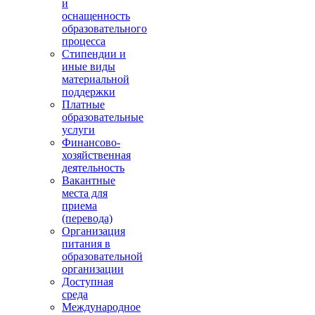
и
оснащенность
образовательного
процесса
Стипендии и
иные виды
материальной
поддержки
Платные
образовательные
услуги
Финансово-
хозяйственная
деятельность
Вакантные
места для
приема
(перевода)
Организация
питания в
образовательной
организации
Доступная
среда
Международное