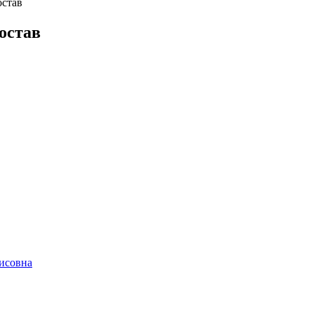
остав
остав
исовна