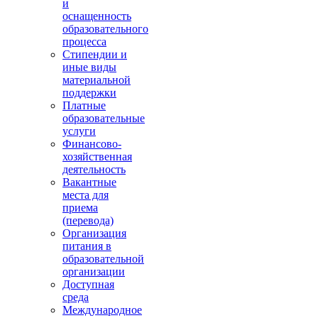
и
оснащенность
образовательного
процесса
Стипендии и
иные виды
материальной
поддержки
Платные
образовательные
услуги
Финансово-
хозяйственная
деятельность
Вакантные
места для
приема
(перевода)
Организация
питания в
образовательной
организации
Доступная
среда
Международное