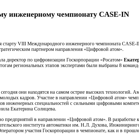
ому инженерному чемпионату CASE-IN
ая старту VIII Международного инженерного чемпионата CASE-IN
стратегическим партнером направления «Цифровой атом».
азала директор по цифровизации Госкорпорации «Росатом»
Екате
 итогам региональных этапов экспертами были выбраны 8 коман
 сегодня они находятся на самом острие высоких технологий. А
и молодых кадров. Участие в направлении «Цифровой атом» чем
иков инженерных специальностей с сильными цифровыми компет
снила Екатерина Солнцева.
о предприятий в направлении «Цифровой атом». В разработке ке
ательского института автоматики им. Н.Л. Духова, Инжиниринг
ератором участия Госкорпорации в чемпионате, как и в прошло