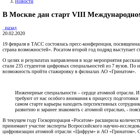
Новости
В Москве дан старт VIII Международн
назад
20.02.2020
19 февраля в ТАСС состоялась пресс-конференция, посвященн
страна возможностей». Росатом второй год подряд выступает 
О целях и результатах направления в ходе мероприятия расск
стали 235 студентов цифровых специальностей из 7 вузов. По
возможность пройти стажировку в филиалах АО «Гринатом».
Инженерные специальности – сердце атомной отрасли. И
требуют от нас особого внимания к процессу подготовк
самом старте карьеры находить перспективных сотрудн
развитию и заранее знакомить с атомной отраслью,
- поя
В текущем году Госкорпорация «Росатом» расширила количеств
принимают участие эксперты Всероссийского научно-исследов
цифровизации атомной отрасли «Цифрум» и АО «Гринатом». Оп