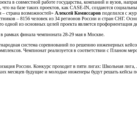
оекта в совместной работе государства, компаний и вузов, напр
, что на базе таких проектов, как CASE-IN, создаются социаль
я – страна возможностей»
Алексей Комиссаров
поделился с жу
тников – 8156 человек из 34 регионов России и стран СНГ. Осн
то одной из основных целей проекта является профориентация 
в рамках финала чемпионата 28-29 мая в Москве.
родная система соревнований по решению инженерных кейсов 
омплексов. Чемпионат реализуется в соответствии с Планом ме
изация России. Конкурс проходит в пяти лигах: Школьная лига, 
ких месяцев будущие и молодые инженеры будут решать кейсы п