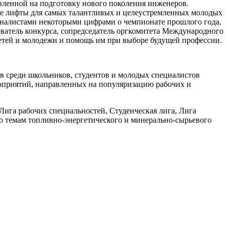
авленной на подготовку нового поколения инженеров.
ные лифты для самых талантливых и целеустремленных молодых
рналистами некоторыми цифрами о чемпионате прошлого года,
ователь конкурса, сопредседатель оргкомитета Международного
детей и молодежи и помощь им при выборе будущей профессии.
среди школьников, студентов и молодых специалистов
роприятий, направленных на популяризацию рабочих и
Лига рабочих специальностей, Студенческая лига, Лига
о темам топливно-энергетического и минерально-сырьевого