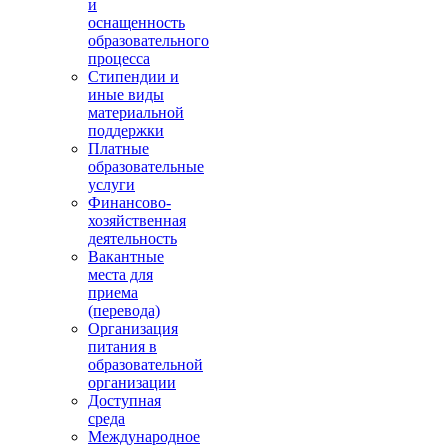
и
оснащенность
образовательного
процесса
Стипендии и
иные виды
материальной
поддержки
Платные
образовательные
услуги
Финансово-
хозяйственная
деятельность
Вакантные
места для
приема
(перевода)
Организация
питания в
образовательной
организации
Доступная
среда
Международное