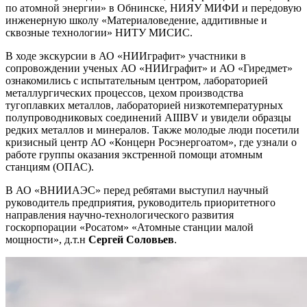
по атомной энергии» в Обнинске, НИЯУ МИФИ и передовую
инженерную школу «Материаловедение, аддитивные и
сквозные технологии» НИТУ МИСИС.
В ходе экскурсии в АО «НИИграфит» участники в
сопровождении ученых АО «НИИграфит» и АО «Гиредмет»
ознакомились с испытательным центром, лабораторией
металлургических процессов, цехом производства
тугоплавких металлов, лабораторией низкотемпературных
полупроводниковых соединений AIIIBV и увидели образцы
редких металлов и минералов. Также молодые люди посетили
кризисный центр АО «Концерн Росэнергоатом», где узнали о
работе группы оказания экстренной помощи атомным
станциям (ОПАС).
В АО «ВНИИАЭС» перед ребятами выступил научный
руководитель предприятия, руководитель приоритетного
направления научно-технологического развития
госкорпорации «Росатом» «Атомные станции малой
мощности», д.т.н
Сергей Соловьев
.