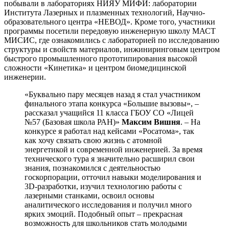
побывали в лабораториях НИЯУ МИФИ: лаборатории
Института Лазерных и плазменных технологий, Научно-
образовательного центра «НЕВОД». Кроме того, участники
программы посетили передовую инженерную школу МАСТ
МИСИС, где ознакомились с лабораторией по исследованию
структуры и свойств материалов, инжиниринговым центром
быстрого промышленного прототипирования высокой
сложности «Кинетика» и центром биомедицинской
инженерии.
«Буквально пару месяцев назад я стал участником
финального этапа конкурса «Большие вызовы», –
рассказал учащийся 11 класса ГБОУ СО «Лицей
№57 (Базовая школа РАН)»
Максим Вишня
. – На
конкурсе я работал над кейсами «Росатома», так
как хочу связать свою жизнь с атомной
энергетикой и современной инженерией. За время
технического тура я значительно расширил свои
знания, познакомился с деятельностью
госкорпорации, отточил навыки моделирования и
3D-разработки, изучил технологию работы с
лазерными станками, освоил основы
аналитического исследования и получил много
ярких эмоций. Подобный опыт – прекрасная
возможность для школьников стать молодыми