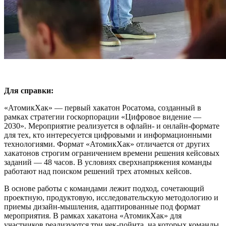
Для справки:
«АтомикХак» — первый хакатон Росатома, созданный в
рамках стратегии госкорпорации «Цифровое видение —
2030». Мероприятие реализуется в офлайн- и онлайн-формате
для тех, кто интересуется цифровыми и информационными
технологиями. Формат «АтомикХак» отличается от других
хакатонов строгим ограничением времени решения кейсовых
заданий — 48 часов. В условиях сверхнапряжения команды
работают над поиском решений трех атомных кейсов.
В основе работы с командами лежит подход, сочетающий
проектную, продуктовую, исследовательскую методологию и
приемы дизайн-мышления, адаптированные под формат
мероприятия. В рамках хакатона «АтомикХак» для
участников реализуются три чек-пойнта, на которых команды