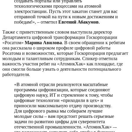
создавать порталы или управлять
технологическими процессами на атомной
электростанции. Пусть этот хакатон станет для вас
отправной точкой на пути к новым достижениям и
победам!», – отметил
Евгений Абакумов
.
Также с приветственным словом выступила директор
Департамента цифровой трансформации Госкорпорации
«Росатом»
Марина Авилова
. В своем обращении к ребятам
она рассказала о широком профиле цифровой работы
Росатома и возможностях, которые Госкорпорация предлагает
молодым и талантливым сотрудникам. Спикер отметила
важность участия ребят на «АтомикХак» как площадке, где
они смогли больше узнать о деятельности потенциального
работодателя.
«В атомной отрасли реализуются масштабные
программы цифровизации, которые соединяют
цифровую науку, ИТ и стремление к тому, чтобы
цифровые технологии «приходили в цех» и
приносили максимальную отдачу производству.
Для цифрового рывка мы собираем лучшие
молодые силы – вам предстоит решать серьезные
задачи по развитию цифры для суверенитета
отечественной промышленности. «АтомикХак» –­