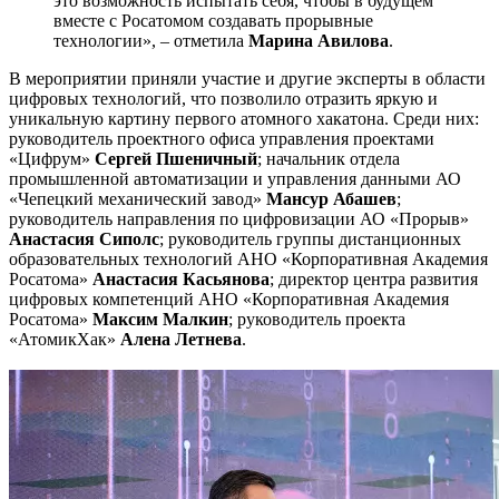
это возможность испытать себя, чтобы в будущем
вместе с Росатомом создавать прорывные
технологии», ­– отметила
Марина Авилова
.
В мероприятии приняли участие и другие эксперты в области
цифровых технологий, что позволило отразить яркую и
уникальную картину первого атомного хакатона. Среди них:
руководитель проектного офиса управления проектами
«Цифрум»
Сергей Пшеничный
; начальник отдела
промышленной автоматизации и управления данными АО
«Чепецкий механический завод»
Мансур Абашев
;
руководитель направления по цифровизации АО «Прорыв»
Анастасия Сиполс
; руководитель группы дистанционных
образовательных технологий АНО «Корпоративная Академия
Росатома»
Анастасия Касьянова
; директор центра развития
цифровых компетенций АНО «Корпоративная Академия
Росатома»
Максим Малкин
; руководитель проекта
«АтомикХак»
Алена Летнева
.