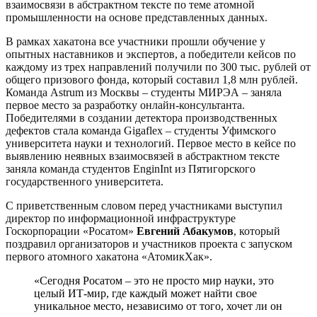
взаимосвязи в абстрактном тексте по теме атомной
промышленности на основе представленных данных.
В рамках хакатона все участники прошли обучение у
опытных наставников и экспертов, а победители кейсов по
каждому из трех направлений получили по 300 тыс. рублей от
общего призового фонда, который составил 1,8 млн рублей.
Команда
Astrum
из Москвы – студенты МИРЭА – заняла
первое место за разработку онлайн-консультанта.
Победителями в создании детектора производственных
дефектов стала команда
Gigaflex
– студенты Уфимского
университета науки и технологий. Первое место в кейсе по
выявлению неявных взаимосвязей в абстрактном тексте
заняла команда студентов
EnginInt
из Пятигорского
государственного университета.
С приветственным словом перед участниками выступил
директор по информационной инфраструктуре
Госкорпорации «Росатом»
Евгений Абакумов
, который
поздравил организаторов и участников проекта с запуском
первого атомного хакатона «АтомикХак».
«Сегодня Росатом – это не просто мир науки, это
целый ИТ-мир, где каждый может найти свое
уникальное место, независимо от того, хочет ли он