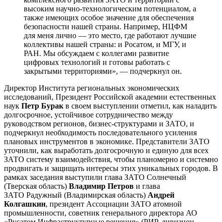
высоким научно-технологическим потенциалом, а
также имеющих особое значение для обеспечения
безопасности нашей страны. Например, НЦФМ
для меня лично — это место, где работают лучшие
коллективы нашей страны: и Росатом, и МГУ, и
РАН. Мы обсуждаем с коллегами развитие
цифровых технологий и готовы работать с
закрытыми территориями», — подчеркнул он.
Директор Института региональных экономических
исследований, Президент Российской академии естественных
наук
Петр Бурак
в своем выступлении отметил, как наладить
долгосрочное, устойчивое сотрудничество между
руководством регионов, бизнес-структурами и ЗАТО, и
подчеркнул необходимость последовательного усиления
плановых инструментов в экономике. Представители ЗАТО
уточнили, как выработать долгосрочную и единую для всех
ЗАТО систему взаимодействия, чтобы планомерно и системно
продвигать и защищать интересы этих уникальных городов. В
рамках заседания выступили глава ЗАТО Солнечный
(Тверская область)
Владимир Петров
и глава
ЗАТО Радужный (Владимирская область)
Андрей
Колгашкин
, президент Ассоциации ЗАТО атомной
промышленности, советник генерального директора АО
«Русатом Инфраструктурные решения» (РИР, дивизион