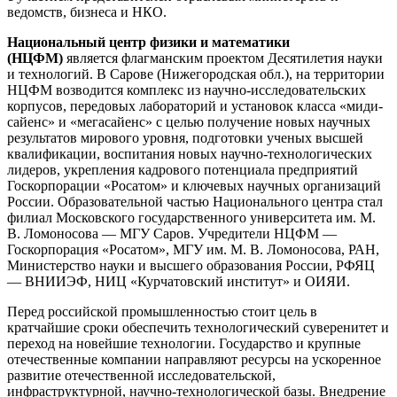
ведомств, бизнеса и НКО.
Национальный центр физики и математики
(НЦФМ)
является флагманским проектом Десятилетия науки
и технологий. В Сарове (Нижегородская обл.), на территории
НЦФМ возводится комплекс из научно-исследовательских
корпусов, передовых лабораторий и установок класса «миди-
сайенс» и «мегасайенс» с целью получение новых научных
результатов мирового уровня, подготовки ученых высшей
квалификации, воспитания новых научно-технологических
лидеров, укрепления кадрового потенциала предприятий
Госкорпорации «Росатом» и ключевых научных организаций
России. Образовательной частью Национального центра стал
филиал Московского государственного университета им. М.
В. Ломоносова — МГУ Саров. Учредители НЦФМ —
Госкорпорация «Росатом», МГУ им. М. В. Ломоносова, РАН,
Министерство науки и высшего образования России, РФЯЦ
— ВНИИЭФ, НИЦ «Курчатовский институт» и ОИЯИ.
Перед российской промышленностью стоит цель в
кратчайшие сроки обеспечить технологический суверенитет и
переход на новейшие технологии. Государство и крупные
отечественные компании направляют ресурсы на ускоренное
развитие отечественной исследовательской,
инфраструктурной, научно-технологической базы. Внедрение