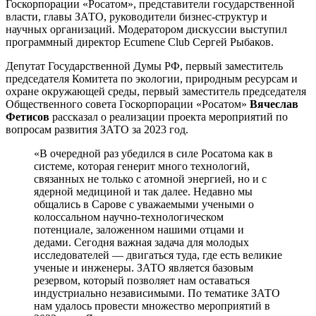
Госкорпорации «Росатом», представители государственной
власти, главы ЗАТО, руководители бизнес-структур и
научных организаций. Модератором дискуссии выступил
программный директор Ecumene Club Сергей Рыбаков.
Депутат Государственной Думы РФ, первый заместитель
председателя Комитета по экологии, природным ресурсам и
охране окружающей среды, первый заместитель председателя
Общественного совета Госкорпорации «Росатом»
Вячеслав
Фетисов
рассказал о реализации проекта мероприятий по
вопросам развития ЗАТО за 2023 год.
«В очередной раз убедился в силе Росатома как в
системе, которая генерит много технологий,
связанных не только с атомной энергией, но и с
ядерной медициной и так далее. Недавно мы
общались в Сарове с уважаемыми учеными о
колоссальном научно-технологическом
потенциале, заложенном нашими отцами и
дедами. Сегодня важная задача для молодых
исследователей — двигаться туда, где есть великие
ученые и инженеры. ЗАТО является базовым
резервом, который позволяет нам оставаться
индустриально независимыми. По тематике ЗАТО
нам удалось провести множество мероприятий в