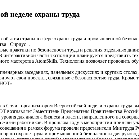
ой неделе охраны труда
 события страны в сфере охраны труда и промышленной безопас
ства «Сириус».
евые практики по безопасности труда и решения отдельных див
В интерактивной части экспозиции планируется представить те
ного мастерства AtomSkills. Технология позволяет проводить о
 пленарных заседаниях, панельных дискуссиях и круглых стол
руют свои проекты, связанные с безопасностью труда. Кроме то
ВНОТ».
бря в Сочи, организатором Всероссийской недели охраны труда 
Т возглавляет Заместитель Председателя Правительства Россий
вня для диалога бизнеса и власти, направленного на совершен
жизни работников. В прошлом году в мероприятии приняли участ
 совещания в рамках форума провели представители Минтруда Р
нар по охране труда и промышленной безопасности для руковод