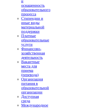
и
оснащенность
образовательного
процесса
Стипендии и
иные виды
материальной
поддержки
Платные
образовательные
услуги
Финансово-
хозяйственная
деятельность
Вакантные
места для
приема
(перевода)
Организация
питания в
образовательной
организации
Доступная
среда
Международное