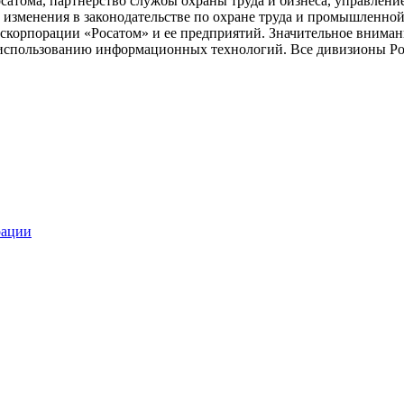
осатома, партнерство службы охраны труда и бизнеса, управлен
 изменения в законодательстве по охране труда и промышленной
оскорпорации «Росатом» и ее предприятий. Значительное внима
 использованию информационных технологий. Все дивизионы Рос
рации