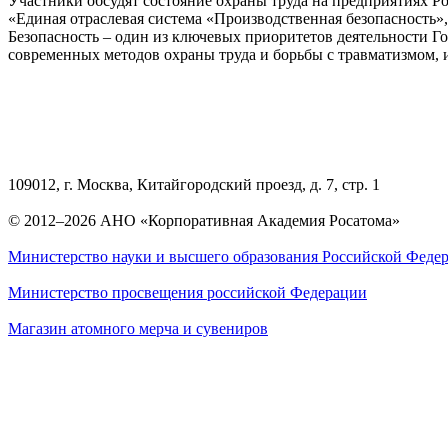
Участники обсудят состояние охраны труда на предприятиях Р
«Единая отраслевая система «Производственная безопасность»,
Безопасность – один из ключевых приоритетов деятельности Г
современных методов охраны труда и борьбы с травматизмом,
109012, г. Москва, Китайгородский проезд, д. 7, стр. 1
© 2012–2026 АНО «Корпоративная Академия Росатома»
Министерство науки и высшего образования Российской Феде
Министерство просвещения российской Федерации
Магазин атомного мерча и сувениров