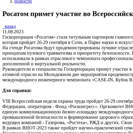
Новости
Росатом примет участие во Всероссийск
назад
11.08.2023
Госкорпорация «Росатом» стала титульным партнером главного
которая пройдет 26-29 сентября в Сочи, в Парке науки и искус
На стенде Росатома будут продемонстрированы лучшие отрасл
принципам нулевого травматизма и приоритету безопасности. 
использовали в рамках отраслевого чемпионата профессиональ
дополненной и виртуальной реальности.
Руководители и специалисты Госкорпорации примут участие в
атомной отрасли на Молодежном дне мероприятия продемонстри
международного инженерного чемпионата «CASE-IN. Кубок 
Для справки:
VIII Всероссийская неделя охраны труда пройдет 26-29 сентя
Федерации, оператором - Фонд «Росконгресс». Оргкомитет ВНО
единую коммуникационную бизнес-площадку международного уро
промышленной безопасности и формирование здорового образа 
ведущих компаний - Газпрома, «Ростеха», РЖД и других. Свои
В рамках ВНОТ-2023 также пройдет научно-практический семи