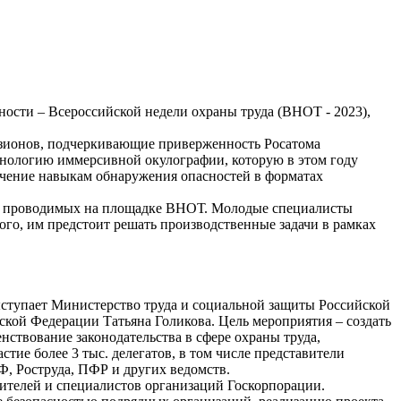
ности – Всероссийской недели охраны труда (ВНОТ - 2023),
изионов, подчеркивающие приверженность Росатома
хнологию иммерсивной окулографии, которую в этом году
бучение навыкам обнаружения опасностей в форматах
ах, проводимых на площадке ВНОТ. Молодые специалисты
го, им предстоит решать производственные задачи в рамках
выступает Министерство труда и социальной защиты Российской
ской Федерации Татьяна Голикова. Цель мероприятия – создать
ствование законодательства в сфере охраны труда,
ие более 3 тыс. делегатов, в том числе представители
Ф, Роструда, ПФР и других ведомств.
ителей и специалистов организаций Госкорпорации.