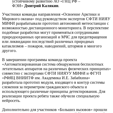
устойчивому развитию АО «ГНЦ РФ –
ФЭИ»
Дмитрий Калякин
.
Участники команды направления «Освоение Арктики и
Мирового океана» под руководством экспертов СФТИ НИЯУ
МИФИ разрабатывали прототип автономной метеостанции с
возможностью дистанционного мониторинга. В перспективе
подобные разработки могут применяться сотрудниками
природоохранных организаций и МЧС для предотвращения
или ликвидации последствий различных природных
катаклизмов – пожаров, наводнений, штормов и многого
другого.
В завершении программы команда проекта
«Автоматизированная система обнаружения беспилотных
летательных аппаратов на различных физических принципах»
совместно с экспертами СФТИ НИЯУУ МИФИ и ФГУП
«РФЯЦ ВНИИТФ им. Академика И.Е. Забабхина»
разработала прототип модуля, входящего в контур системы
слежения за периметром гражданского объекта и
использующего различные принципы детектирования. Для
реализации проекта ребята также обучили специальную
нейросеть.
Дополнительно для участников «Больших вызовов» прошли