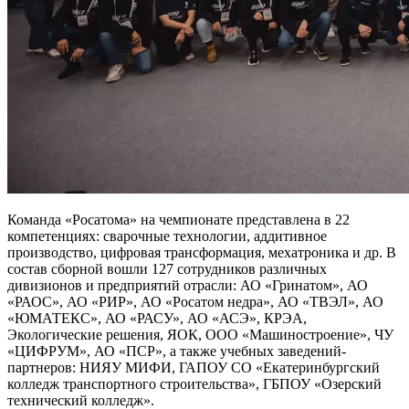
Команда «Росатома» на чемпионате представлена в 22
компетенциях: сварочные технологии, аддитивное
производство, цифровая трансформация, мехатроника и др. В
состав сборной вошли 127 сотрудников различных
дивизионов и предприятий отрасли: АО «Гринатом», АО
«РАОС», АО «РИР», АО «Росатом недра», АО «ТВЭЛ», АО
«ЮМАТЕКС», АО «РАСУ», АО «АСЭ», КРЭА,
Экологические решения, ЯОК, ООО «Машиностроение», ЧУ
«ЦИФРУМ», АО «ПСР», а также учебных заведений-
партнеров: НИЯУ МИФИ, ГАПОУ СО «Екатеринбургский
колледж транспортного строительства», ГБПОУ «Озерский
технический колледж».