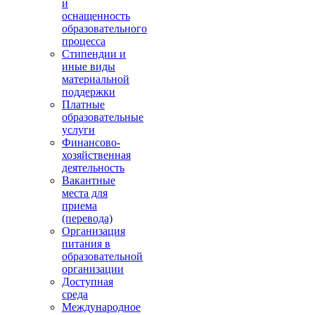
и
оснащенность
образовательного
процесса
Стипендии и
иные виды
материальной
поддержки
Платные
образовательные
услуги
Финансово-
хозяйственная
деятельность
Вакантные
места для
приема
(перевода)
Организация
питания в
образовательной
организации
Доступная
среда
Международное