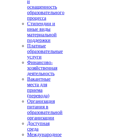
и
оснащенность
образовательного
процесса
Стипендии и
иные виды
материальной
поддержки
Платные
образовательные
услуги
Финансово-
хозяйственная
деятельность
Вакантные
места для
приема
(перевода)
Организация
питания в
образовательной
организации
Доступная
среда
Международное