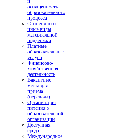
и
оснащенность
образовательного
процесса
Стипендии и
иные виды
материальной
поддержки
Платные
образовательные
услуги
Финансово-
хозяйственная
деятельность
Вакантные
места для
приема
(перевода)
Организация
питания в
образовательной
организации
Доступная
среда
Международное